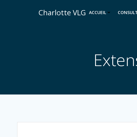
Aller
Charlotte VLG
au
ACCUEIL
CONSUL
contenu
Extens