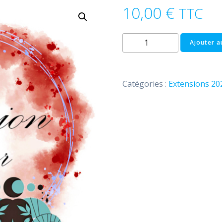
10,00
€
TTC
quantité
Ajouter a
de
Extension
Février
Catégories :
Extensions 20
2024
:
Bélier