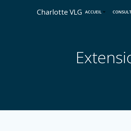
Aller
Charlotte VLG
au
ACCUEIL
CONSUL
contenu
Extensi