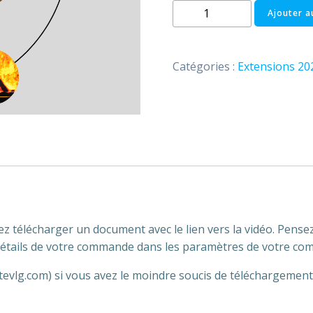
quantité
Ajouter a
de
Extension
04.09.2025
Catégories :
Extensions 20
|
Une
leçon
apprise
 télécharger un document avec le lien vers la vidéo. Pensez 
détails de votre commande dans les paramètres de votre com
tevlg.com) si vous avez le moindre soucis de téléchargement