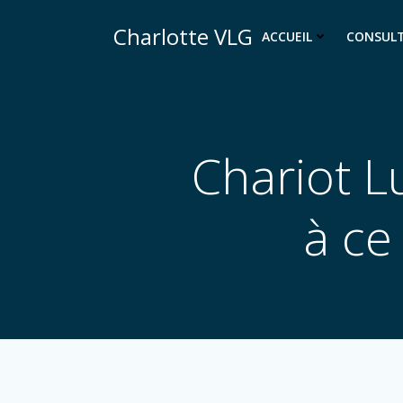
Aller
Charlotte VLG
au
ACCUEIL
CONSUL
contenu
Chariot L
à ce