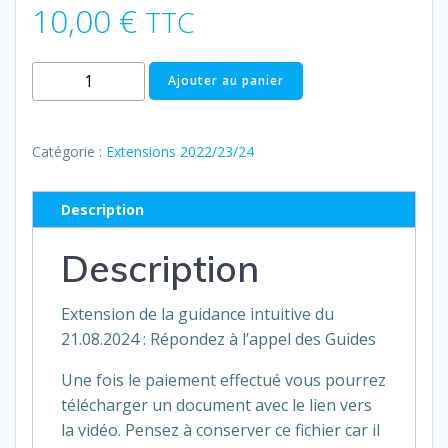
10,00
€
TTC
quantité
Ajouter au panier
de
Extension
21.08.2024
Catégorie :
Extensions 2022/23/24
|
Répondez
Description
à
l'appel
Description
des
Guides
Extension de la guidance intuitive du
21.08.2024 : Répondez à l’appel des Guides
Une fois le paiement effectué vous pourrez
télécharger un document avec le lien vers
la vidéo. Pensez à conserver ce fichier car il