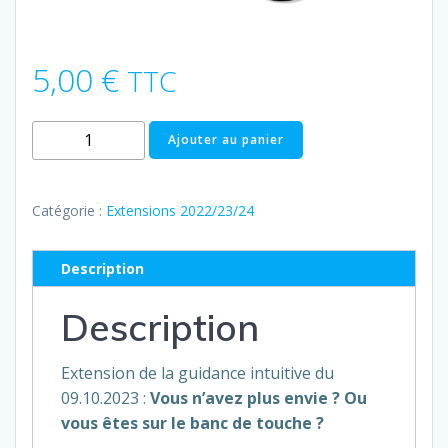
5,00
€
TTC
quantité
Ajouter au panier
de
Extension
09.10.2023
Catégorie :
Extensions 2022/23/24
|
Vous
Description
n'avez
plus
Description
envie
?
Extension de la guidance intuitive du
Ou
09.10.2023 :
Vous n’avez plus envie ? Ou
vous
vous êtes sur le banc de touche ?
êtes